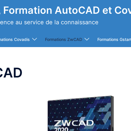
 Formation AutoCAD et Co
ience au service de la connaissance
mations Covadis
Formations ZwCAD
Formations Gsta
CAD