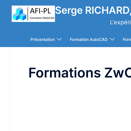
Aller
Serge RICHARD,
au
contenu
L'expér
Présentation
Formation AutoCAD
For
Formations Zw