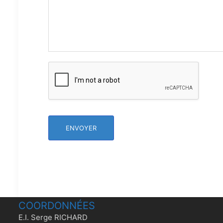
ENVOYER
COORDONNÉES
E.I. Serge RICHARD