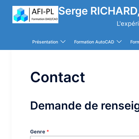
Aller
Serge RICHARD,
au
contenu
L'expér
Présentation
Formation AutoCAD
For
Contact
Demande de rensei
Genre
*