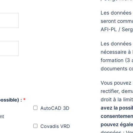
Les données c
seront commun
AFI-PL / Ser
Les données 
nécessaire à 
formation (3 
documents c
Vous pouvez 
rectifier, de
droit à la li
ossible) :
*
avez la possi
AutoCAD 3D
consentemen
nt
pouvez égal
Covadis VRD
données ; V