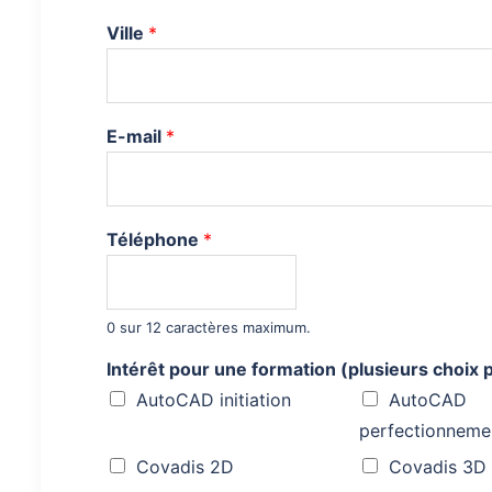
i
l
Ville
*
o
u
E-mail
*
Téléphone
*
0 sur 12 caractères maximum.
Intérêt pour une formation (plusieurs choix p
AutoCAD initiation
AutoCAD
perfectionneme
Covadis 2D
Covadis 3D