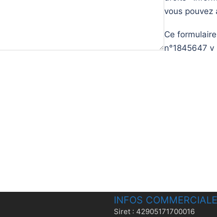
vous pouvez a
Ce formulaire 
n°1845647 v 
INFOS COMMERCIAL
Siret : 42905171700016