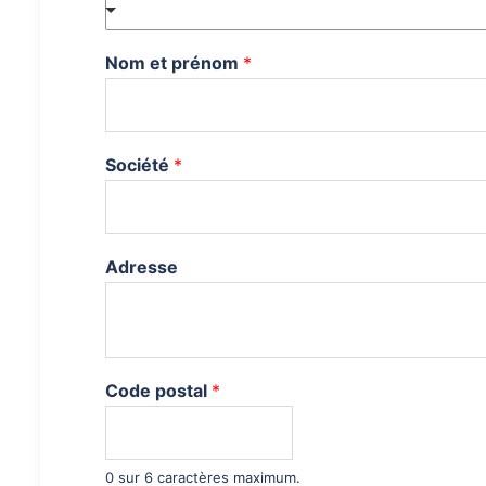
Nom et prénom
*
Société
*
Adresse
*
Code postal
*
E
-
m
a
0 sur 6 caractères maximum.