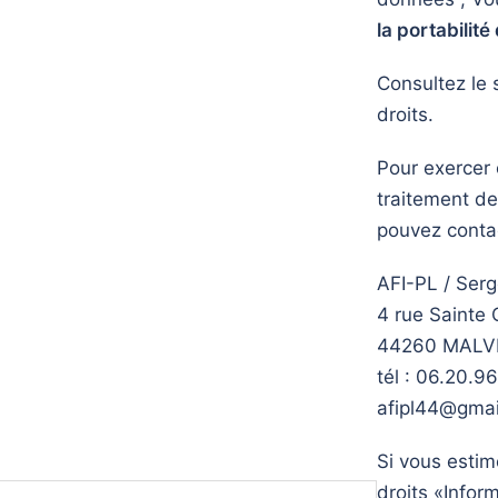
la portabilit
Consultez le 
droits.
Pour exercer 
traitement de
pouvez contac
AFI-PL / Ser
4 rue Sainte 
44260 MALV
tél : 06.20.9
afipl44@gmai
Si vous estim
droits «Infor