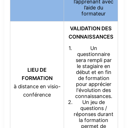
l’apprenant avec
l’aide du
formateur
VALIDATION DES
CONNAISSANCES
Un
questionnaire
sera rempli par
le stagiaire en
LIEU DE
début et en fin
FORMATION
de formation
pour apprécier
à distance en visio-
l'évolution des
conférence
connaissances.
Un jeu de
questions /
réponses durant
la formation
permet de