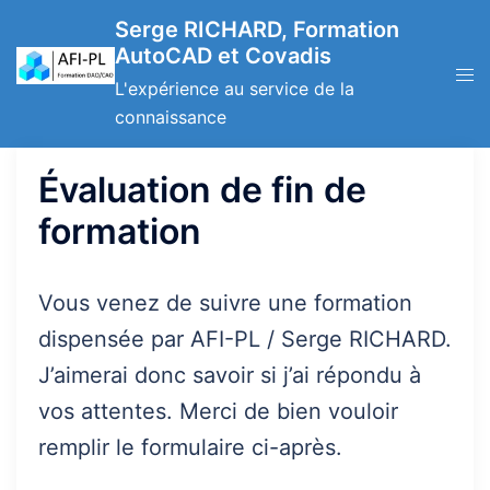
Aller
Serge RICHARD, Formation
au
AutoCAD et Covadis
contenu
Ouv
L'expérience au service de la
le
connaissance
men
Évaluation de fin de
formation
Vous venez de suivre une formation
dispensée par AFI-PL / Serge RICHARD.
J’aimerai donc savoir si j’ai répondu à
vos attentes. Merci de bien vouloir
remplir le formulaire ci-après.